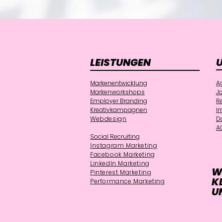
LEISTUNGEN
NAL
Markenentwicklung
A
Markenworkshops
J
weig
Employer Branding
R
Kreativkampagnen
I
ven
Webdesign
D
A
Social Recruiting
m
Instagram Marketing
k
Facebook Marketing
LinkedIn Marketing
W
Pinterest Marketing
K
Performance Marketing
U
Xing Marketing
B2B Social Media
Print Design
Social Media Braunschweig