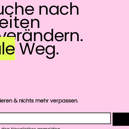
uche nach
eiten
verändern.
le
Weg.
vieren & nichts mehr verpassen.