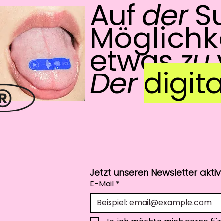
Auf
der
S
Möglichk
etwas
zu
Der
digita
Jetzt unseren Newsletter akti
E-Mail
*