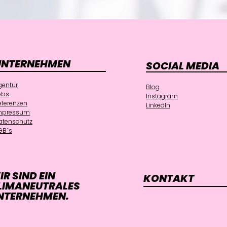
UNTERNEHMEN
SOCIAL MEDIA
gentur
Blog
obs
Instagram
eferenzen
LinkedIn
mpressum
atenschutz
GB´s
IR SIND EIN
KONTAKT
LIMANEUTRALES
NTERNEHMEN.