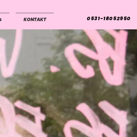
0531-18052950
s
KONTAKT