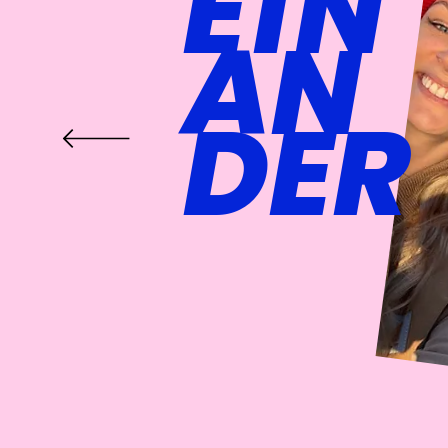
EIN
AN
DER