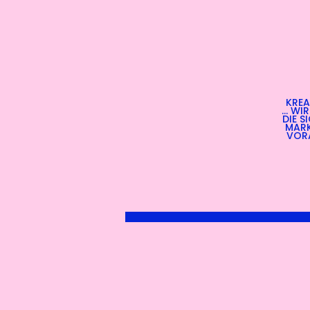
KREA
... W
DIE S
MARK
VORA