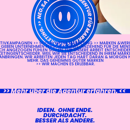
TIVKAMPAGNEN >> SOCIAL MEDIA MARKETING >> MARKEN &WE
IR GEBEN UNTERNEHMEN PERSÖNLICHKEIT. ANZIEHEND FÜR DIE MEN
ICH ANGEZOGEN FÜHLEN SOLLEN. FÜR UNSERE ARBEIT ENTSCHEIDE
ETINGENTSCHEIDER. WEIL WIR SIE ENTSCHEIDEND IN IHREM MARK
NBRINGEN. WIR ARBEITEN JEDEN TAG HART DARAN & MORGEN
MEHR. DAS GEHEIMNIS GUTER MARKEN
>> WIR MACHEN ES ERLEBBAR.
>> Mehr über die Agentur erfahren. <<
IDEEN.
OHNE ENDE.
DURCHDACHT.
BESSER ALS ANDERE.