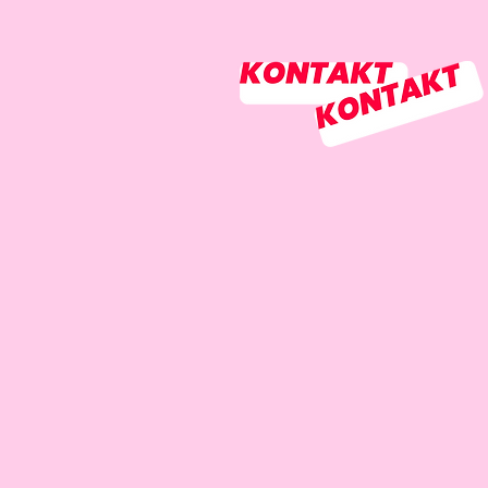
r:in, Designer m/w/d,
 Schreibweise, die
Anzeige auf deinem
n Mensch. Also komm,
e, die/der du werden