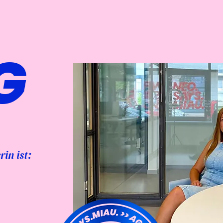
G
in ist: