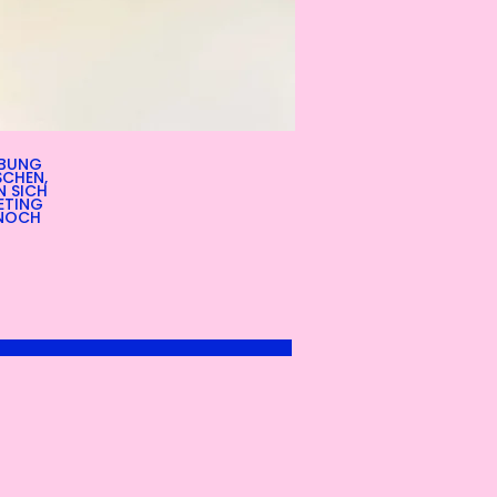
RBUNG
SCHEN,
N SICH
ETING
 NOCH