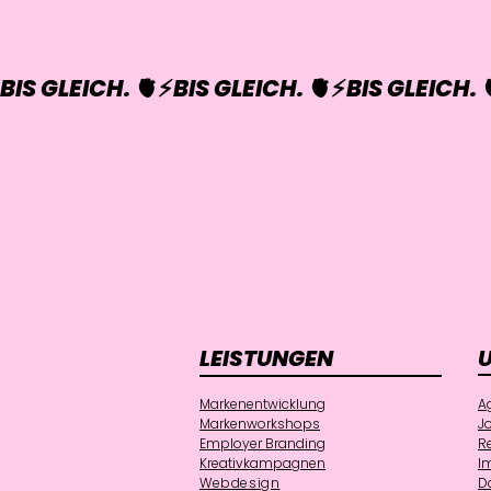
BIS GLEICH. 🫀⚡
LEISTUNGEN
NAL
Markenentwicklung
A
Markenworkshops
J
weig
Employer Branding
R
Kreativkampagnen
I
ven
Webdesign
D