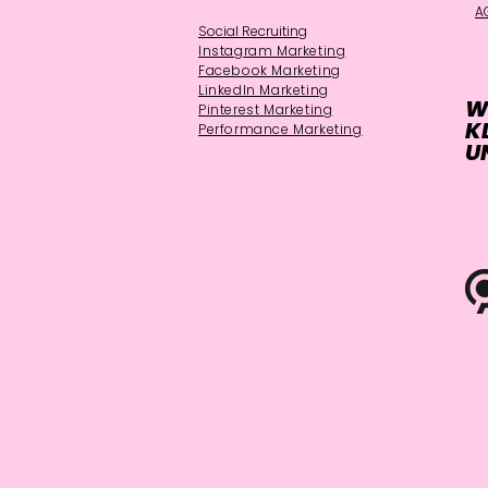
A
Social Recruiting
m
Instagram Marketing
k
Facebook Marketing
LinkedIn Marketing
W
Pinterest Marketing
K
Performance Marketing
U
Xing Marketing
B2B Social Media
Print Design
Social Media Braunschweig
Social Media Marketing
Guerilla Marketing
tln
Produktstyling
Corporate Design
Corporate Language