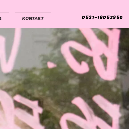
0531-18052950
s
KONTAKT