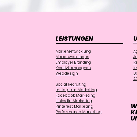
LEISTUNGEN
NAL
Markenentwicklung
A
Markenworkshops
J
weig
Employer Branding
R
Kreativkampagnen
I
ven
Webdesign
D
A
Social Recruiting
m
Instagram Marketing
k
Facebook Marketing
LinkedIn Marketing
W
Pinterest Marketing
K
Performance Marketing
U
Xing Marketing
B2B Social Media
Print Design
Social Media Braunschweig