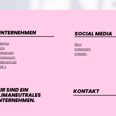
UNTERNEHMEN
SOCIAL MEDIA
gentur
Blog
obs
Instagram
eferenzen
LinkedIn
mpressum
atenschutz
GB´s
IR SIND EIN
KONTAKT
LIMANEUTRALES
NTERNEHMEN.