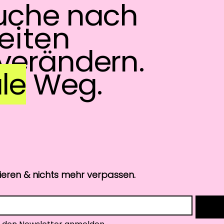
uche nach
eiten
verändern.
le
Weg.
vieren & nichts mehr verpassen.