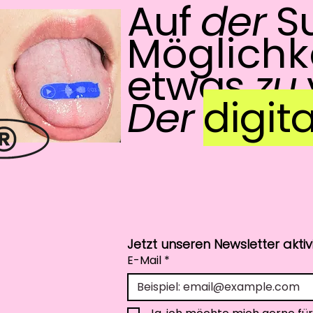
Auf
der
S
Möglichk
etwas
zu
Der
digita
Jetzt unseren Newsletter akti
E-Mail
*