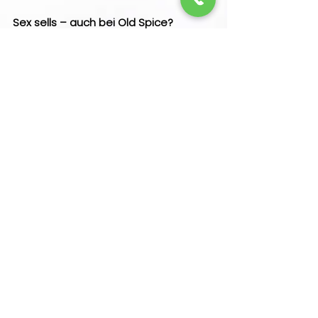
Sex sells – auch bei Old Spice?
Als Duft für ältere Herren verpönt, 
wollte und musste sich Old Spice 2013 
ein neues Image zulegen. Die 
Zielgruppe: junge Männer, die noch 
einiges in ihrem Leben vorhaben. 
Geschickt präsentieren die 
Werbemacher Isaiah Mustafa – 
durchtrainiert, oberkörperfrei und 
frisch geduscht mit dem Old Spice 
Duschbad. Doch er spricht nicht die 
Männerwelt an, sondern die Damen 
und verspricht: Damit kann dein Mann 
zwar nicht zu mir werden, aber er 
könnte riechen als wäre er ich. Von 
der Dusche geht es auf eine 
Segelyacht und anschließend direkt 
auf den Rücken eines weißen Pferdes. 
Welche Frau wünscht sich das nicht? 