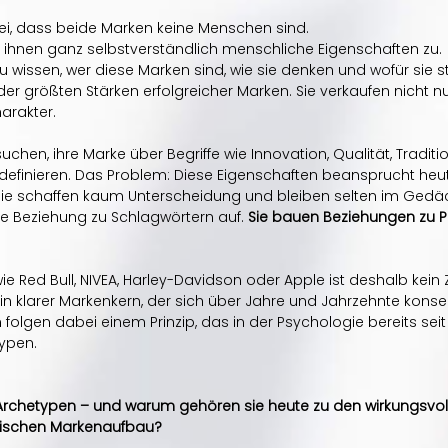
i, dass beide Marken keine Menschen sind.
 ihnen ganz selbstverständlich menschliche Eigenschaften zu.
 wissen, wer diese Marken sind, wie sie denken und wofür sie s
der größten Stärken erfolgreicher Marken. Sie verkaufen nicht n
arakter.
chen, ihre Marke über Begriffe wie Innovation, Qualität, Traditi
definieren. Das Problem: Diese Eigenschaften beansprucht heu
Sie schaffen kaum Unterscheidung und bleiben selten im Gedä
 Beziehung zu Schlagwörtern auf. 
Sie bauen Beziehungen zu Pe
e Red Bull, NIVEA, Harley-Davidson oder Apple ist deshalb kein Zuf
n klarer Markenkern, der sich über Jahre und Jahrzehnte konse
n folgen dabei einem Prinzip, das in der Psychologie bereits seit
typen.
rchetypen – und warum gehören sie heute zu den wirkungsvoll
gischen Markenaufbau?