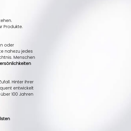
tehen.
ur Produkte.
on oder 
te nahezu jedes 
chtnis. Menschen 
rsönlichkeiten 
all. Hinter ihrer 
quent entwickelt 
 über 100 Jahren 
sten 