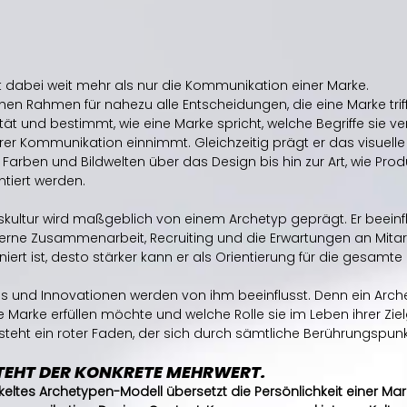
st dabei weit mehr als nur die Kommunikation einer Marke.
chen Rahmen für nahezu alle Entscheidungen, die eine Marke triff
lität und bestimmt, wie eine Marke spricht, welche Begriffe sie 
hrer Kommunikation einnimmt. Gleichzeitig prägt er das visuelle
Farben und Bildwelten über das Design bis hin zur Art, wie Prod
ntiert werden.
ultur wird maßgeblich von einem Archetyp geprägt. Er beeinfl
nterne Zusammenarbeit, Recruiting und die Erwartungen an Mitar
niert ist, desto stärker kann er als Orientierung für die gesamt
es und Innovationen werden von ihm beeinflusst. Denn ein Archet
 Marke erfüllen möchte und welche Rolle sie im Leben ihrer Zie
teht ein roter Faden, der sich durch sämtliche Berührungspunkt
TEHT DER KONKRETE MEHRWERT.
ckeltes Archetypen-Modell übersetzt die Persönlichkeit einer Mark