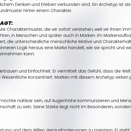
hlichem Denken und Erleben verbunden sind. Ein Archetyp ist also
rundmuster hinter einem Charakter. 
AGT:
te Charaktermuster, die wir sofort verstehen, weil wir ihnen im
hten, in Menschen und später auch in Marken. Im Markenaufba
iert, die unterschiedliche menschliche Motive und Charakterhal
 inneren Logik heraus eine Marke handelt, wie sie spricht und we
 einnehmen kann.
rtrauen und Einfachheit. Er vermittelt das Gefühl, dass die Welt
Wesentliche konzentriert. Marken mit diesem Archetyp wirken po
Er möchte nahbar sein, auf Augenhöhe kommunizieren und Men
nschaft zu sein. Seine Stärke liegt nicht im Besonderen, sonder
istung und dem Willen, Herausforderungen zu meistern. Er steht fü