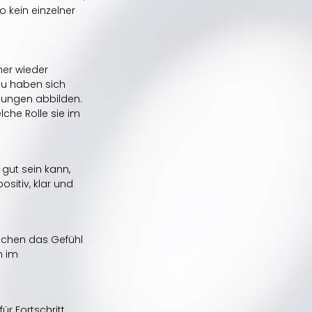
 kein einzelner 
mer wieder 
u haben sich 
tungen abbilden. 
lche Rolle sie im 
 gut sein kann, 
sitiv, klar und 
schen das Gefühl 
n im 
r Fortschritt 