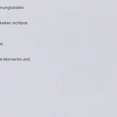
ührungsstärke.
eiten sichtbar 
is.
tive Momente und 