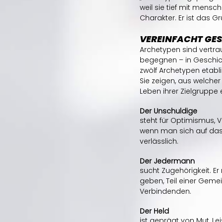
weil sie tief mit mensc
Charakter. Er ist das G
VEREINFACHT GES
Archetypen sind vertrau
begegnen – in Geschic
zwölf Archetypen etabl
Sie zeigen, aus welcher
Leben ihrer Zielgruppe
Der Unschuldige
steht für Optimismus, Ve
wenn man sich auf das 
verlässlich.
Der Jedermann
sucht Zugehörigkeit. 
geben, Teil einer Gemei
Verbindenden.
Der Held
ist geprägt von Mut, Le