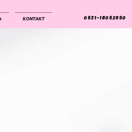
0531-18052950
s
KONTAKT