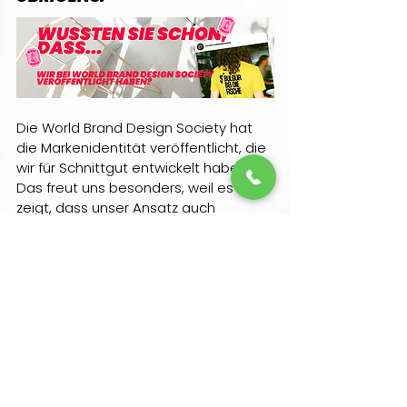
Die World Brand Design Society hat 
die Markenidentität veröffentlicht, die 
wir für Schnittgut entwickelt haben. 
Das freut uns besonders, weil es 
zeigt, dass unser Ansatz auch 
international funktioniert: nicht nur 
„schön gestalten“, sondern eine 
Marke so klar aufstellen, dass sie 
wiedererkennbar wird und konsistent 
wirkt – über alle Touchpoints hinweg. 
Die Veröffentlichung ist für uns ein 
starkes Signal, dass strategisches 
Branding und präzises Design 
zusammengehören, wenn Marken 